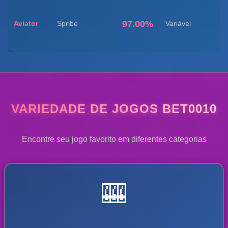
97.00%
Aviator
Spribe
Variável
VARIEDADE DE JOGOS BET0010
Encontre seu jogo favorito em diferentes categorias
🎰