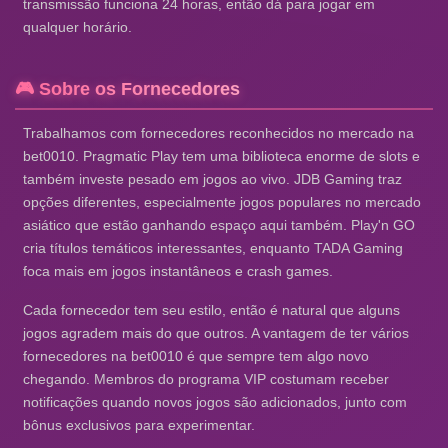
transmissão funciona 24 horas, então dá para jogar em
qualquer horário.
🎮 Sobre os Fornecedores
Trabalhamos com fornecedores reconhecidos no mercado na
bet0010. Pragmatic Play tem uma biblioteca enorme de slots e
também investe pesado em jogos ao vivo. JDB Gaming traz
opções diferentes, especialmente jogos populares no mercado
asiático que estão ganhando espaço aqui também. Play'n GO
cria títulos temáticos interessantes, enquanto TADA Gaming
foca mais em jogos instantâneos e crash games.
Cada fornecedor tem seu estilo, então é natural que alguns
jogos agradem mais do que outros. A vantagem de ter vários
fornecedores na bet0010 é que sempre tem algo novo
chegando. Membros do programa VIP costumam receber
notificações quando novos jogos são adicionados, junto com
bônus exclusivos para experimentar.