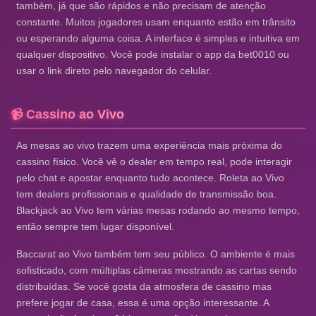
também, já que são rápidos e não precisam de atenção
constante. Muitos jogadores usam enquanto estão em trânsito
ou esperando alguma coisa. A interface é simples e intuitiva em
qualquer dispositivo. Você pode instalar o app da bet0010 ou
usar o link direto pelo navegador do celular.
📹 Cassino ao Vivo
As mesas ao vivo trazem uma experiência mais próxima do
cassino físico. Você vê o dealer em tempo real, pode interagir
pelo chat e apostar enquanto tudo acontece. Roleta ao Vivo
tem dealers profissionais e qualidade de transmissão boa.
Blackjack ao Vivo tem várias mesas rodando ao mesmo tempo,
então sempre tem lugar disponível.
Baccarat ao Vivo também tem seu público. O ambiente é mais
sofisticado, com múltiplas câmeras mostrando as cartas sendo
distribuídas. Se você gosta da atmosfera de cassino mas
prefere jogar de casa, essa é uma opção interessante. A