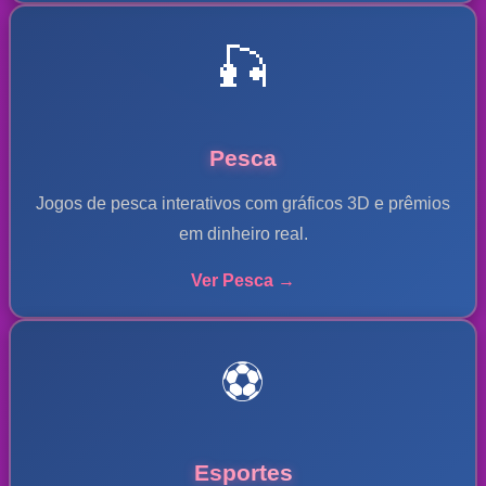
🎣
Pesca
Jogos de pesca interativos com gráficos 3D e prêmios
em dinheiro real.
Ver Pesca →
⚽
Esportes