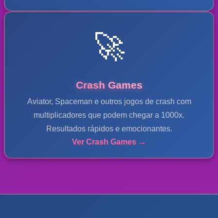
🚀
Crash Games
Aviator, Spaceman e outros jogos de crash com
multiplicadores que podem chegar a 1000x.
Resultados rápidos e emocionantes.
Ver Crash Games →