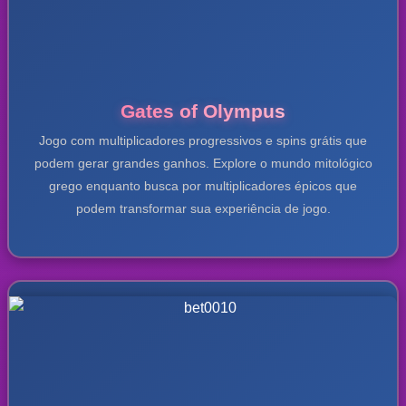
Gates of Olympus
Jogo com multiplicadores progressivos e spins grátis que
podem gerar grandes ganhos. Explore o mundo mitológico
grego enquanto busca por multiplicadores épicos que
podem transformar sua experiência de jogo.