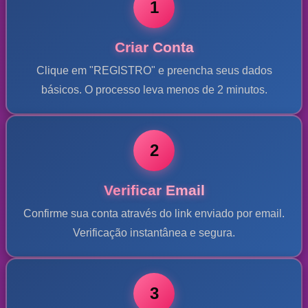
1
Criar Conta
Clique em "REGISTRO" e preencha seus dados
básicos. O processo leva menos de 2 minutos.
2
Verificar Email
Confirme sua conta através do link enviado por email.
Verificação instantânea e segura.
3