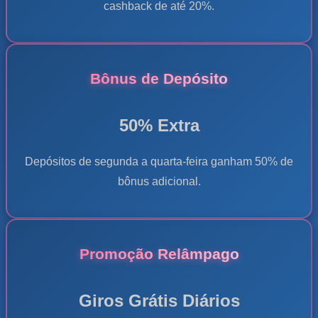
cashback de até 20%.
Bônus de Depósito
50% Extra
Depósitos de segunda a quarta-feira ganham 50% de
bônus adicional.
Promoção Relâmpago
Giros Grátis Diários