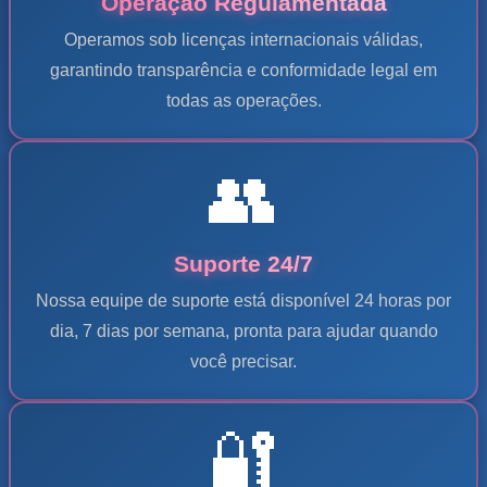
Operação Regulamentada
Operamos sob licenças internacionais válidas,
garantindo transparência e conformidade legal em
todas as operações.
👥
Suporte 24/7
Nossa equipe de suporte está disponível 24 horas por
dia, 7 dias por semana, pronta para ajudar quando
você precisar.
🔐