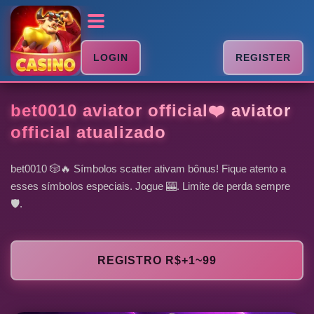
LOGIN
REGISTER
bet0010 aviator official❤️ aviator
official atualizado
bet0010 🎲🔥 Símbolos scatter ativam bônus! Fique atento a
esses símbolos especiais. Jogue 🎰. Limite de perda sempre
🛡️.
REGISTRO R$+1~99