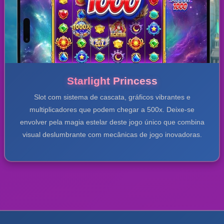
Starlight Princess
Slot com sistema de cascata, gráficos vibrantes e
multiplicadores que podem chegar a 500x. Deixe-se
envolver pela magia estelar deste jogo único que combina
visual deslumbrante com mecânicas de jogo inovadoras.